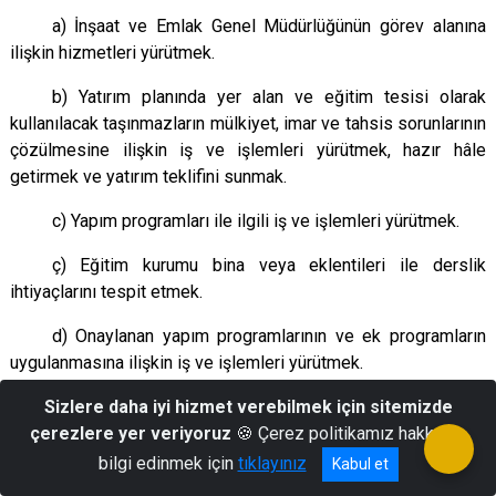
a) İnşaat ve Emlak Genel Müdürlüğünün görev alanına
ilişkin hizmetleri yürütmek.
b) Yatırım planında yer alan ve eğitim tesisi olarak
kullanılacak taşınmazların mülkiyet, imar ve tahsis sorunlarının
çözülmesine ilişkin iş ve işlemleri yürütmek, hazır hâle
getirmek ve yatırım teklifini sunmak.
c) Yapım programları ile ilgili iş ve işlemleri yürütmek.
ç) Eğitim kurumu bina veya eklentileri ile derslik
ihtiyaçlarını tespit etmek.
d) Onaylanan yapım programlarının ve ek programların
uygulanmasına ilişkin iş ve işlemleri yürütmek.
Sizlere daha iyi hizmet verebilmek için sitemizde
e) Halk katkısı ile yapılacak eğitim yapılarına ilişkin iş ve
işlemleri yürütmek.
çerezlere yer veriyoruz
🍪 Çerez politikamız hakkında
bilgi edinmek için
tıklayınız
Kabul et
f) İlgili yıl yatırım programında yer alan inşaat projelerinin