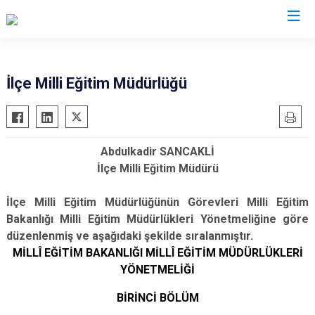
Van
İlçe Milli Eğitim Müdürlüğü
Bahçesaray
Gürpınar
Başkale
Muradiye
Abdulkadir SANCAKLİ
Çaldıran
Özalp
İlçe Milli Eğitim Müdürü
Çatak
Saray
Edremit
İpekyolu
İlçe Milli Eğitim Müdürlüğünün Görevleri Milli Eğitim
Bakanlığı Milli Eğitim Müdürlükleri Yönetmeliğine göre
Erciş
Tuşba
düzenlenmiş ve aşağıdaki şekilde sıralanmıştır.
Gevaş
MİLLÎ EĞİTİM BAKANLIĞI MİLLÎ EĞİTİM MÜDÜRLÜKLERİ
YÖNETMELİĞİ
BİRİNCİ BÖLÜM