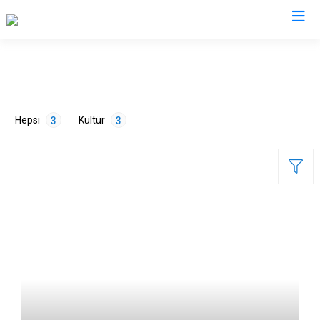
Van
Bahçesaray
Gürpınar
Hepsi
Kültür
3
3
Başkale
Muradiye
Çaldıran
Özalp
Çatak
Saray
Edremit
İpekyolu
ETİKETLER
Erciş
Tuşba
Gevaş
Tarih
3