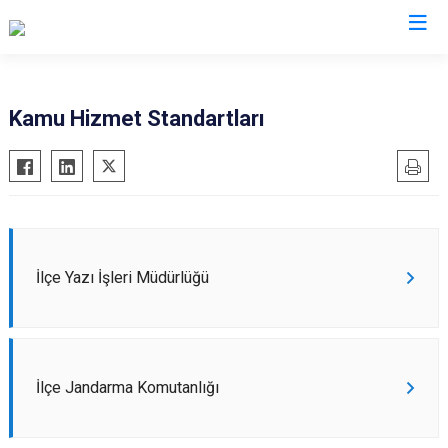
Van
Kamu Hizmet Standartları
Bahçesaray
Gürpınar
Başkale
Muradiye
Çaldıran
Özalp
Çatak
Saray
İlçe Yazı İşleri Müdürlüğü
Edremit
İpekyolu
Erciş
Tuşba
Gevaş
İlçe Jandarma Komutanlığı