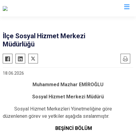
Van
İlçe Sosyal Hizmet Merkezi
Müdürlüğü
Bahçesaray
Gürpınar
Başkale
Muradiye
Çaldıran
Özalp
18.06.2026
Çatak
Saray
Muhammed Mazhar EMİROĞLU
Edremit
İpekyolu
Erciş
Tuşba
Sosyal Hizmet Merkezi Müdürü
Gevaş
Sosyal Hizmet Merkezleri Yönetmeliğine göre
düzenlenen görev ve yetkiler aşağıda sıralanmıştır.
BEŞİNCİ BÖLÜM